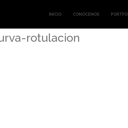
INICIO
CONÓCENOS
PORTFO
urva-rotulacion