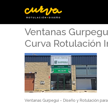
Ventanas Gurpegui
Curva Rotulación 
Ventanas Gurpegui – Diseño y Rotulación para