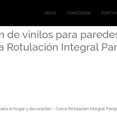
INICIO
CONÓCENOS
PORTFO
n de vinilos para paredes
a Rotulación Integral P
 para el hogar y decoración – Curva Rotulación Integral Pam