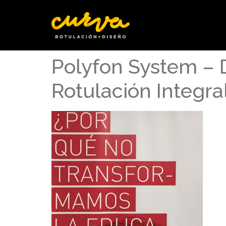
Polyfon System – D
Rotulación Integr