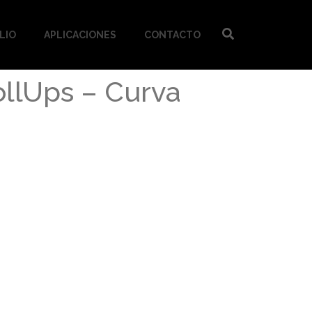
LIO
APLICACIONES
CONTACTO
ollUps – Curva