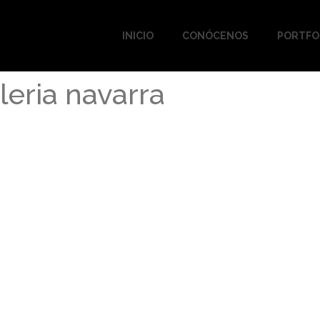
INICIO
CONÓCENOS
PORTFO
leria navarra