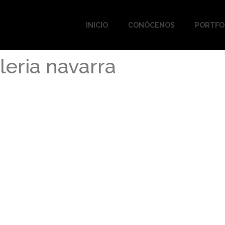
INICIO
CONÓCENOS
PORTFO
leria navarra