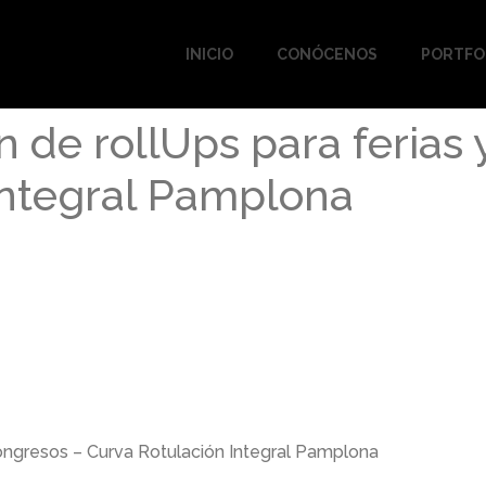
INICIO
CONÓCENOS
PORTFO
n de rollUps para ferias
Integral Pamplona
congresos – Curva Rotulación Integral Pamplona