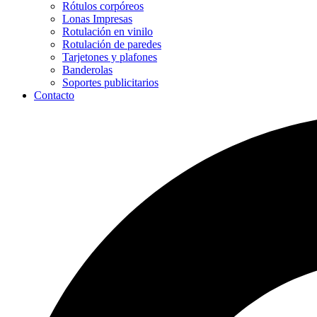
Rótulos corpóreos
Lonas Impresas
Rotulación en vinilo
Rotulación de paredes
Tarjetones y plafones
Banderolas
Soportes publicitarios
Contacto