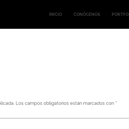
INICIO
CONÓCENOS
PORTFO
licada.
Los campos obligatorios están marcados con
*